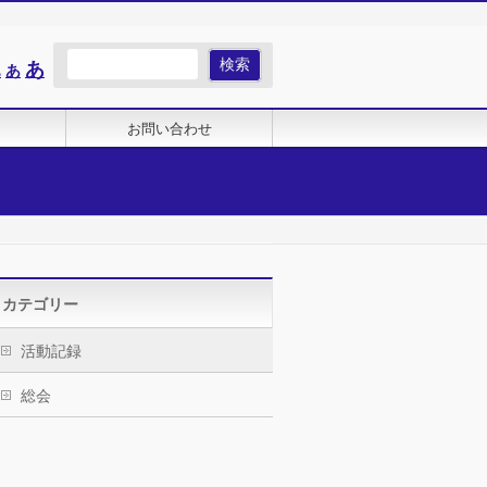
Increase
あ
Reset
あ
Decrease
あ
font
font
font
size.
size.
size.
お問い合わせ
カテゴリー
活動記録
総会