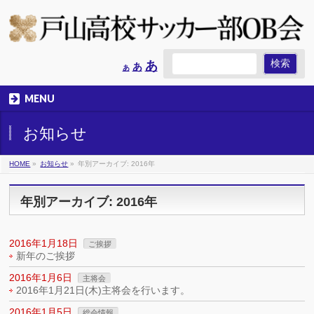
Increase
あ
Reset
Decrease
あ
あ
font
font
font
size.
size.
size.
MENU
お知らせ
HOME
»
お知らせ
»
年別アーカイブ: 2016年
年別アーカイブ: 2016年
2016年1月18日
ご挨拶
新年のご挨拶
2016年1月6日
主将会
2016年1月21日(木)主将会を行います。
2016年1月5日
総会情報