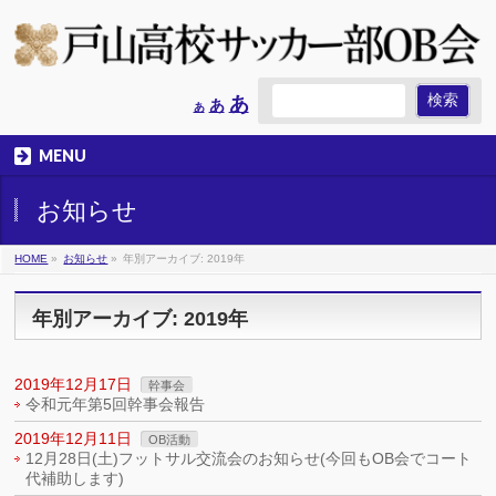
Increase
あ
Reset
Decrease
あ
あ
font
font
font
size.
size.
size.
MENU
お知らせ
HOME
»
お知らせ
»
年別アーカイブ: 2019年
年別アーカイブ: 2019年
2019年12月17日
幹事会
令和元年第5回幹事会報告
2019年12月11日
OB活動
12月28日(土)フットサル交流会のお知らせ(今回もOB会でコート
代補助します)