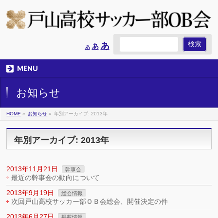
Increase
あ
Reset
Decrease
あ
あ
font
font
font
size.
size.
size.
MENU
お知らせ
HOME
»
お知らせ
»
年別アーカイブ: 2013年
年別アーカイブ: 2013年
2013年11月21日
幹事会
最近の幹事会の動向について
2013年9月19日
総会情報
次回戸山高校サッカー部ＯＢ会総会、開催決定の件
2013年6月27日
掲載情報