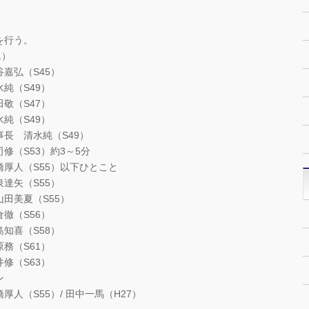
を行う。
1）
（S45）
（S49）
敬（S47）
（S49）
長 清水純（S49）
（S53）約3～5分
）以下ひとこと
55）
55）
6）
58）
1）
3）
ン
S55）/ 田中一馬（H27）