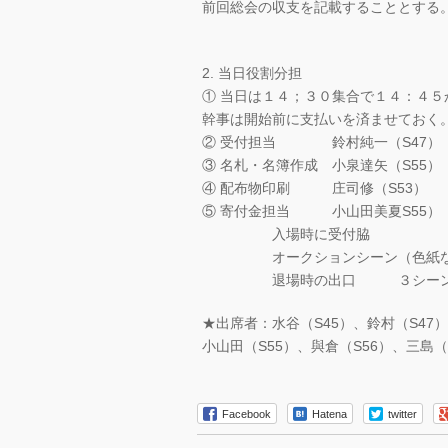
前回総会の収支を記載することとする
2. 当日役割分担
① 当日は１４；３０集合で１４：４５
幹事は開始前に支払いを済ませておく
② 受付担当 鈴村純一（S47） 石
③ 名札・名簿作成 小泉達矢（S55）
④ 配布物印刷 庄司修（S53）
⑤ 寄付金担当 小山田美夏S55） 
入場時に受付脇
オークションシーン（色紙など
退場時の出口 ３シーンでの
★出席者：水谷（S45）、鈴村（S47）
小山田（S55）、與倉（S56）、三島（
Facebook
Hatena
twitter