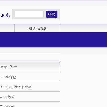
Increase
あ
Reset
あ
Decrease
あ
font
font
font
size.
size.
size.
お問い合わせ
カテゴリー
OB活動
ウェブサイト情報
ご挨拶
その他