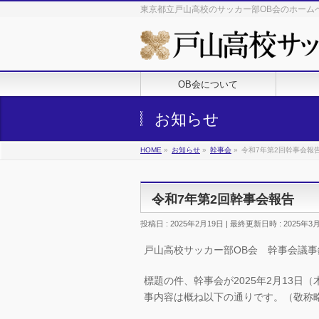
東京都立戸山高校のサッカー部OB会のホーム
OB会について
お知らせ
HOME
»
お知らせ
»
幹事会
»
令和7年第2回幹事会報
令和7年第2回幹事会報告
投稿日 : 2025年2月19日
最終更新日時 : 2025年3
戸山高校サッカー部OB会 幹事会議事
標題の件、幹事会が2025年2月13日
事内容は概ね以下の通りです。（敬称