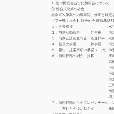
1. 第13回総会並びに懇親会について
① 総会式次第の確定
総会式次第案の内容確認、修正と確定
【第一部：総会】 総合司会 南原務(S6
１．会長挨拶 水谷嘉弘
２．前期活動報告 幹事長 清水純
３．前期会計監査報告 監査幹事 永田
４．役員の改選 幹事長 清水純
５．報告・提案事項の承認（一括）幹事
６．新執行部の紹介 挨拶 庄司修
高橋厚人（S55
小泉達矢（S
小山田美夏（S
與倉徹（S5
三島知喜（S
南原務（S6
増井修（S6
７．新執行部からのプレゼンテーショ
方針と今後活動予定 高橋厚人（