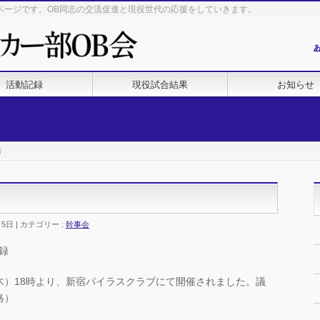
ページです。OB同志の交流促進と現役世代の応援をしていきます。
活動記録
現役試合結果
お知らせ
告
月5日
カテゴリー :
幹事会
録
（木）18時より、新宿パイラスクラブにて開催されました。議
略）