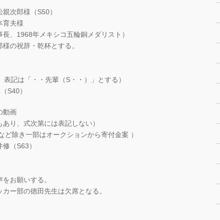
松親次郎様（S50）
夫様
長、1968年メキシコ五輪銅メダリスト）
郎様の祝辞・乾杯とする。
。表記は「・・先輩（S・・）」とする）
S40）
んの動画
り、式次第には表記しない）
など除き一部はオークションから寄付金案 ）
S63）
声をお願いする。
ッカー部の徳田先生は欠席となる。