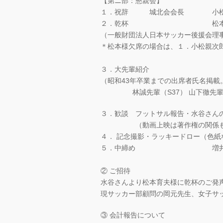
【第ニ部：懇親会】
１．祝辞 城北会会長 小
２．乾杯 松本育
（一般財団法人日本サッカー後援会理事
＊松本様欠席の場合は、１．小松親次
３．大先輩紹介
（昭和43年卒業までの出席者氏名掲載
林誠先輩（S37） 山下徹先輩（
３．歓談 フットサル報告・水谷さ
（動画上映は著作権の関係もあ
４． 記念撮影・ラッキードロー（色紙
５．中締め 増井修（
② ご招待
水谷さんより松本育夫様に乾杯のご発
現サッカー部顧問の岡元先生、女子サ
③ 会計報告について