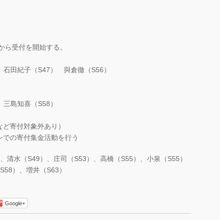
。
から受付を開始する。
。
田紀子（S47） 與倉徹（S56）
三島知喜（S58）
寄付対象外あり）
寄付集金活動を行う
、清水（S49）、庄司（S53）、高橋（S55）、小泉（S55）
S58）、増井（S63）
Google+